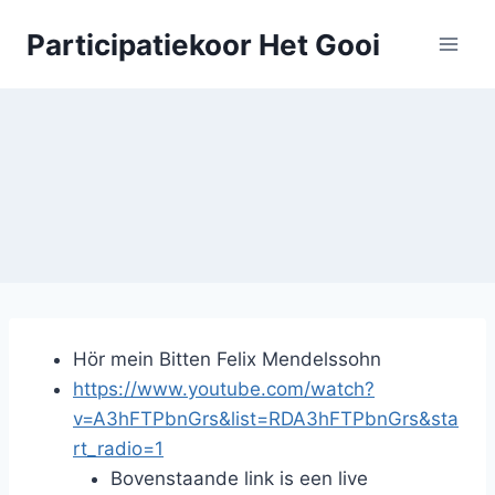
Doorgaan
Participatiekoor Het Gooi
naar
inhoud
Hör mein Bitten Felix Mendelssohn
https://www.youtube.com/watch?
v=A3hFTPbnGrs&list=RDA3hFTPbnGrs&sta
rt_radio=1
Bovenstaande link is een live