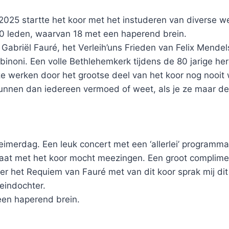
 2025 startte het koor met het instuderen van diverse 
0 leden, waarvan 18 met een haperend brein.
abriël Fauré, het Verleih’uns Frieden van Felix Mende
binoni. Een volle Bethlehemkerk tijdens de 80 jarige h
e werken door het grootse deel van het koor nog nooit 
nnen dan iedereen vermoed of weet, als je ze maar d
eimerdag. Een leuk concert met een ‘allerlei’ programm
lmaat met het koor mocht meezingen. Een groot complim
eer het Requiem van Fauré met van dit koor sprak mij d
leindochter.
een haperend brein.