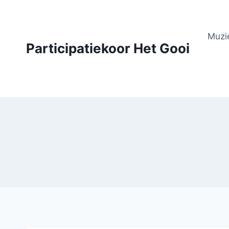
Doorgaan
naar
inhoud
Muzi
Participatiekoor Het Gooi