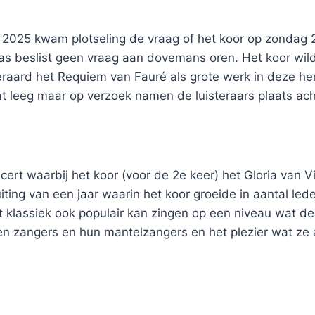
 2025 kwam plotseling de vraag of het koor op zondag 2
s beslist geen vraag aan dovemans oren. Het koor wilde
eraard het Requiem van Fauré als grote werk in deze h
wat leeg maar op verzoek namen de luisteraars plaats ach
cert waarbij het koor (voor de 2e keer) het Gloria van 
uiting van een jaar waarin het koor groeide in aantal le
 klassiek ook populair kan zingen op een niveau wat de
sen zangers en hun mantelzangers en het plezier wat ze 