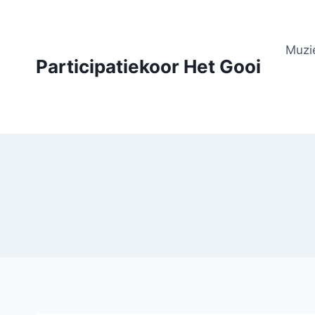
Doorgaan
naar
inhoud
Muzi
Participatiekoor Het Gooi